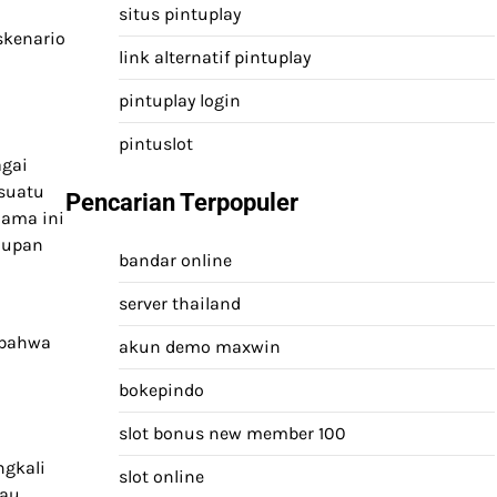
situs pintuplay
skenario
link alternatif pintuplay
pintuplay login
pintuslot
agai
suatu
Pencarian Terpopuler
lama ini
dupan
bandar online
server thailand
 bahwa
akun demo maxwin
bokepindo
slot bonus new member 100
ngkali
slot online
tau