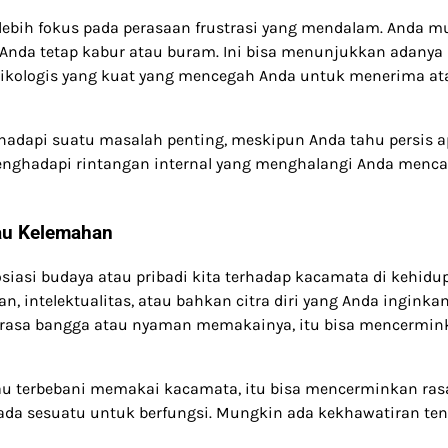
i lebih fokus pada perasaan frustrasi yang mendalam. Anda 
n Anda tetap kabur atau buram. Ini bisa menunjukkan adanya
sikologis yang kuat yang mencegah Anda untuk menerima at
adapi suatu masalah penting, meskipun Anda tahu persis a
menghadapi rintangan internal yang menghalangi Anda menca
tau Kelemahan
iasi budaya atau pribadi kita terhadap kacamata di kehidup
, intelektualitas, atau bahkan citra diri yang Anda inginka
merasa bangga atau nyaman memakainya, itu bisa mencermin
au terbebani memakai kacamata, itu bisa mencerminkan ras
ada sesuatu untuk berfungsi. Mungkin ada kekhawatiran te