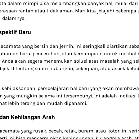
mata dalam mimpi bisa melambangkan banyak hal, mulai dari
rasaan rentan atau tidak aman. Mari kita jelajahi beberapa 
 dalamnya:
spektif Baru
amata yang bersih dan jernih, ini seringkali diartikan seb
emahaman baru, pencerahan, atau kemampuan untuk melihat 
a Anda akan segera menemukan solusi atas masalah yang se
jektif tentang suatu hubungan, pekerjaan, atau aspek kehi
 kebijaksanaan, pembelajaran hal baru yang akan membawa
 yang mungkin selama ini tersembunyi. Ini adalah indikasi
hat lebih terang dan mudah dipahami.
 dan Kehilangan Arah
amata yang rusak, pecah, retak, buram, atau kotor, ini seri
ti ini bisa mencerminkan kebingungan, kurangnya arah, a