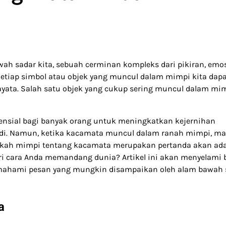
ah sadar kita, sebuah cerminan kompleks dari pikiran, emos
 Setiap simbol atau objek yang muncul dalam mimpi kita dap
ata. Salah satu objek yang cukup sering muncul dalam mi
sensial bagi banyak orang untuk meningkatkan kejernihan
ibadi. Namun, ketika kacamata muncul dalam ranah mimpi, m
Apakah mimpi tentang kacamata merupakan pertanda akan ad
ri cara Anda memandang dunia? Artikel ini akan menyelami 
mahami pesan yang mungkin disampaikan oleh alam bawah 
a