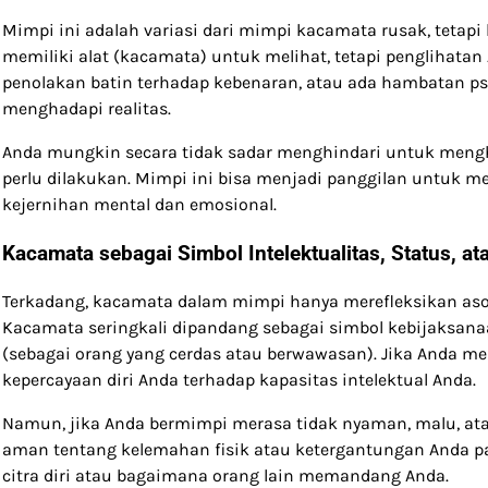
Mimpi ini adalah variasi dari mimpi kacamata rusak, tetap
memiliki alat (kacamata) untuk melihat, tetapi penglihata
penolakan batin terhadap kebenaran, atau ada hambatan p
menghadapi realitas.
Anda mungkin secara tidak sadar menghindari untuk mengh
perlu dilakukan. Mimpi ini bisa menjadi panggilan untuk 
kejernihan mental dan emosional.
Kacamata sebagai Simbol Intelektualitas, Status, a
Terkadang, kacamata dalam mimpi hanya merefleksikan asos
Kacamata seringkali dipandang sebagai simbol kebijaksanaan
(sebagai orang yang cerdas atau berwawasan). Jika Anda 
kepercayaan diri Anda terhadap kapasitas intelektual Anda.
Namun, jika Anda bermimpi merasa tidak nyaman, malu, at
aman tentang kelemahan fisik atau ketergantungan Anda p
citra diri atau bagaimana orang lain memandang Anda.