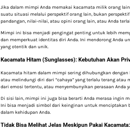
Jika dalam mimpi Anda memakai kacamata milik orang lain
suatu situasi melalui perspektif orang lain, bukan perspek
pandangan, nilai-nilai, atau opini orang lain, atau Anda ter
Mimpi ini bisa menjadi pengingat penting untuk lebih mem
dan memperkuat identitas diri Anda. Ini mendorong Anda un
yang otentik dan unik.
Kacamata Hitam (Sunglasses): Kebutuhan Akan Pri
Kacamata hitam dalam mimpi sering dihubungkan dengan k
atau melindungi diri dari “cahaya” yang terlalu terang a
dari emosi tertentu, atau menyembunyikan perasaan Anda ya
Di sisi lain, mimpi ini juga bisa berarti Anda merasa ingin
Ini bisa menjadi simbol dari keinginan untuk menciptakan ba
dalam kehidupan Anda.
Tidak Bisa Melihat Jelas Meskipun Pakai Kacamata