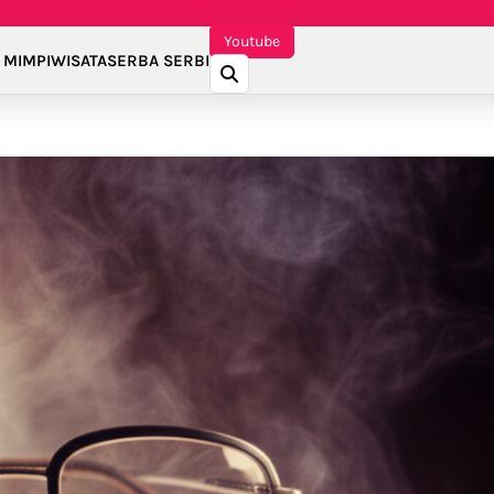
Youtube
 MIMPI
WISATA
SERBA SERBI