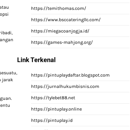
atau
https://temithomas.com/
opsi
https://www.bsccateringllc.com/
https://miegacoanjogja.id/
ibadi,
dangan
https://games-mahjong.org/
Link Terkenal
sesuatu,
https://pintuplaydaftar.blogspot.com
 jarak
https://jurnalhukumbisnis.com
https://tylebet88.net
gguan.
tentu
https://pintuplay.online
https://pintuplay.id