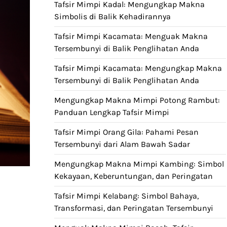
Tafsir Mimpi Kadal: Mengungkap Makna
Simbolis di Balik Kehadirannya
Tafsir Mimpi Kacamata: Menguak Makna
Tersembunyi di Balik Penglihatan Anda
Tafsir Mimpi Kacamata: Mengungkap Makna
Tersembunyi di Balik Penglihatan Anda
Mengungkap Makna Mimpi Potong Rambut:
Panduan Lengkap Tafsir Mimpi
Tafsir Mimpi Orang Gila: Pahami Pesan
Tersembunyi dari Alam Bawah Sadar
Mengungkap Makna Mimpi Kambing: Simbol
Kekayaan, Keberuntungan, dan Peringatan
Tafsir Mimpi Kelabang: Simbol Bahaya,
Transformasi, dan Peringatan Tersembunyi