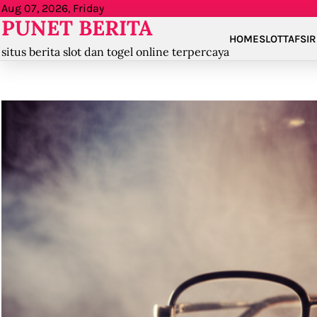
Skip
Aug 07, 2026, Friday
PUNET BERITA
to
HOME
SLOT
TAFSIR
content
situs berita slot dan togel online terpercaya