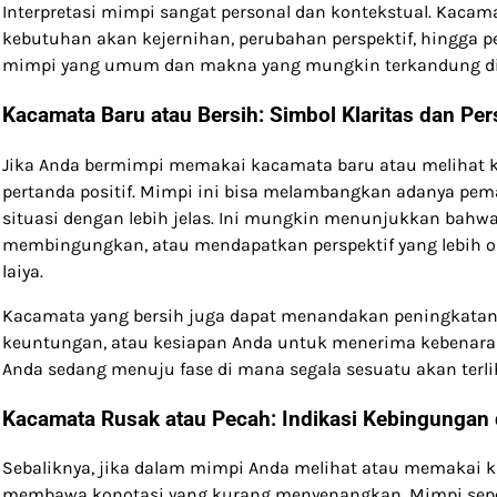
Interpretasi mimpi sangat personal dan kontekstual. Kaca
kebutuhan akan kejernihan, perubahan perspektif, hingga pe
mimpi yang umum dan makna yang mungkin terkandung di
Kacamata Baru atau Bersih: Simbol Klaritas dan Per
Jika Anda bermimpi memakai kacamata baru atau melihat kac
pertanda positif. Mimpi ini bisa melambangkan adanya p
situasi dengan lebih jelas. Ini mungkin menunjukkan bahw
membingungkan, atau mendapatkan perspektif yang lebih ob
laiya.
Kacamata yang bersih juga dapat menandakan peningkatan
keuntungan, atau kesiapan Anda untuk menerima kebenaran
Anda sedang menuju fase di mana segala sesuatu akan terli
Kacamata Rusak atau Pecah: Indikasi Kebingungan
Sebaliknya, jika dalam mimpi Anda melihat atau memakai kac
membawa konotasi yang kurang menyenangkan. Mimpi seper