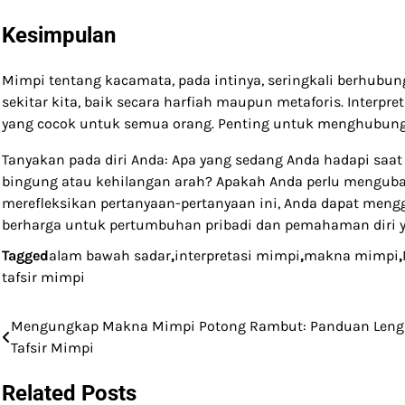
Kesimpulan
Mimpi tentang kacamata, pada intinya, seringkali berhubu
sekitar kita, baik secara harfiah maupun metaforis. Interpr
yang cocok untuk semua orang. Penting untuk menghubungk
Tanyakan pada diri Anda: Apa yang sedang Anda hadapi saat
bingung atau kehilangan arah? Apakah Anda perlu mengubah
merefleksikan pertanyaan-pertanyaan ini, Anda dapat meng
berharga untuk pertumbuhan pribadi dan pemahaman diri y
Tagged
alam bawah sadar
,
interpretasi mimpi
,
makna mimpi
,
tafsir mimpi
Mengungkap Makna Mimpi Potong Rambut: Panduan Leng
Post
Tafsir Mimpi
navigation
Related Posts