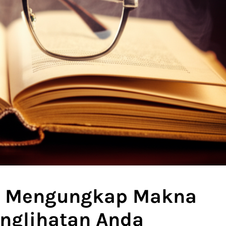
a: Mengungkap Makna
englihatan Anda