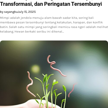
Transformasi, dan Peringatan Tersembunyi
by sayangku
July 15, 2025
Mimpi adalah jendela menuju alam bawah sadar kita, sering kali
membawa pesan tersembunyi tentang ketakutan, harapan, dan konflik
batin. Salah satu mimpi yang seringkali memicu rasa ngeri adalah melihat
kelabang. Hewan berkaki seribu ini dikenal…