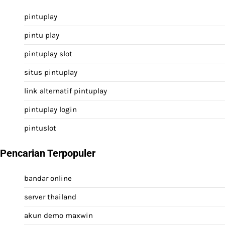
pintuplay
pintu play
pintuplay slot
situs pintuplay
link alternatif pintuplay
pintuplay login
pintuslot
Pencarian Terpopuler
bandar online
server thailand
akun demo maxwin