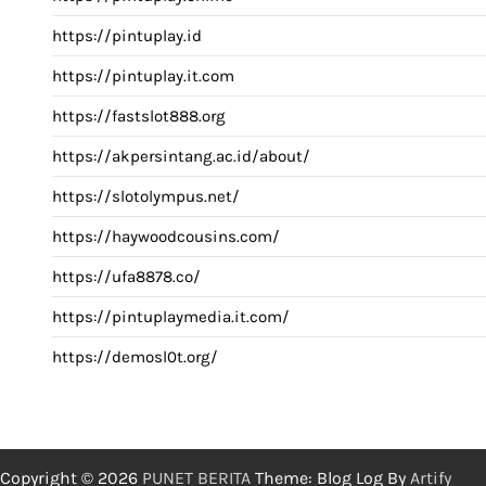
https://pintuplay.id
https://pintuplay.it.com
https://fastslot888.org
https://akpersintang.ac.id/about/
https://slotolympus.net/
https://haywoodcousins.com/
https://ufa8878.co/
https://pintuplaymedia.it.com/
https://demosl0t.org/
Copyright © 2026
PUNET BERITA
Theme: Blog Log By
Artify