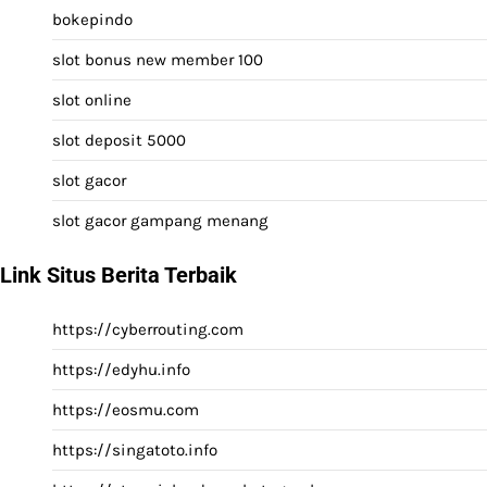
bokepindo
slot bonus new member 100
slot online
slot deposit 5000
slot gacor
slot gacor gampang menang
Link Situs Berita Terbaik
https://cyberrouting.com
https://edyhu.info
https://eosmu.com
https://singatoto.info