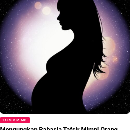
TAFSIR MIMPI
Mengungkap Rahasia Tafsir Mimpi Orang