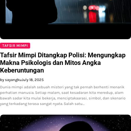
TAFSIR MIMPI
Tafsir Mimpi Ditangkap Polisi: Mengungkap
Makna Psikologis dan Mitos Angka
Keberuntungan
by sayangku
July 18, 2025
Dunia mimpi adalah sebuah misteri yang tak pernah berhenti menarik
perhatian manusia. Setiap malam, saat kesadaran kita meredup, alam
bawah sadar kita mulai bekerja, menciptakaarasi, simbol, dan skenario
yang terkadang terasa sangat nyata. Salah satu…