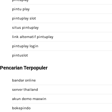
pintu play
pintuplay slot
situs pintuplay
link alternatif pintuplay
pintuplay login
pintuslot
Pencarian Terpopuler
bandar online
server thailand
akun demo maxwin
bokepindo