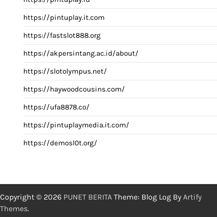
https://pintuplay.it.com
https://fastslot888.org
https://akpersintang.ac.id/about/
https://slotolympus.net/
https://haywoodcousins.com/
https://ufa8878.co/
https://pintuplaymedia.it.com/
https://demosl0t.org/
Copyright © 2026
PUNET BERITA
Theme: Blog Log By
Artify
Themes
.