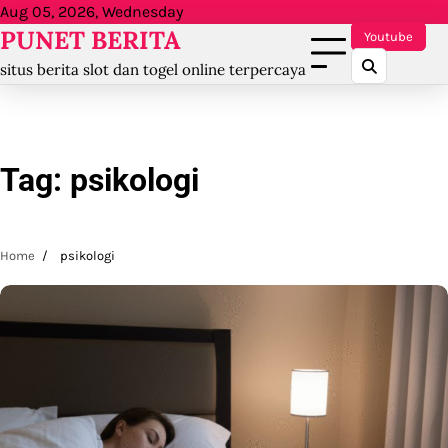
Skip
Aug 05, 2026, Wednesday
PUNET BERITA
to
Youtube
content
situs berita slot dan togel online terpercaya
Tag:
psikologi
Home
psikologi