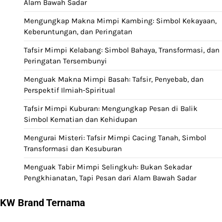
Alam Bawah Sadar
Mengungkap Makna Mimpi Kambing: Simbol Kekayaan,
Keberuntungan, dan Peringatan
Tafsir Mimpi Kelabang: Simbol Bahaya, Transformasi, dan
Peringatan Tersembunyi
Menguak Makna Mimpi Basah: Tafsir, Penyebab, dan
Perspektif Ilmiah-Spiritual
Tafsir Mimpi Kuburan: Mengungkap Pesan di Balik
Simbol Kematian dan Kehidupan
Mengurai Misteri: Tafsir Mimpi Cacing Tanah, Simbol
Transformasi dan Kesuburan
Menguak Tabir Mimpi Selingkuh: Bukan Sekadar
Pengkhianatan, Tapi Pesan dari Alam Bawah Sadar
KW Brand Ternama