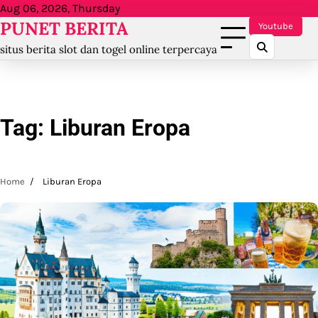
Skip
Aug 06, 2026, Thursday
PUNET BERITA
to
Youtube
content
situs berita slot dan togel online terpercaya
Tag:
Liburan Eropa
Home
Liburan Eropa