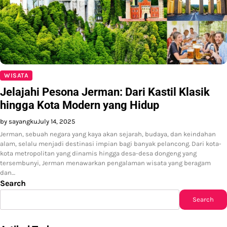
WISATA
Jelajahi Pesona Jerman: Dari Kastil Klasik
hingga Kota Modern yang Hidup
by sayangku
July 14, 2025
Jerman, sebuah negara yang kaya akan sejarah, budaya, dan keindahan
alam, selalu menjadi destinasi impian bagi banyak pelancong. Dari kota-
kota metropolitan yang dinamis hingga desa-desa dongeng yang
tersembunyi, Jerman menawarkan pengalaman wisata yang beragam
dan…
Search
Search